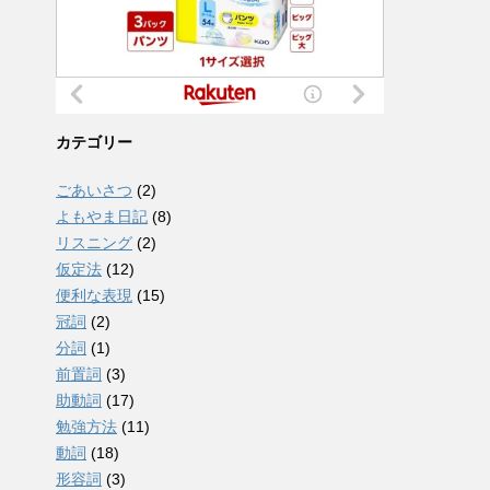
カテゴリー
ごあいさつ
(2)
よもやま日記
(8)
リスニング
(2)
仮定法
(12)
便利な表現
(15)
冠詞
(2)
分詞
(1)
前置詞
(3)
助動詞
(17)
勉強方法
(11)
動詞
(18)
形容詞
(3)