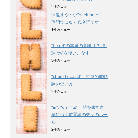
3件のビュー
間違えやすい”each other” –
副詞ではなく代名詞です！
3件のビュー
“I tried”の本当の意味は？- 動
詞”try”を使いこなす
3件のビュー
“should / could”…推量の助動
詞の使い方
2件のビュー
“in”, “on”, “at” – 時を表す言
葉につく前置詞の数々のルー
ル
2件のビュー