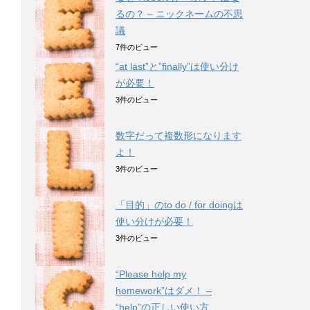
るの？ – ニックネームの不思
議
7件のビュー
“at last”と”finally”は使い分け
が必要！
3件のビュー
数字だって複数形になります
よ！
3件のビュー
「目的」のto do / for doingは
使い分けが必要！
3件のビュー
“Please help my
homework”はダメ！ –
“help”の正しい使い方