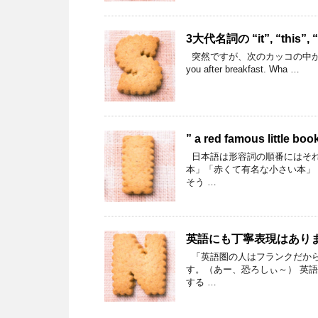
3大代名詞の “it”, “this
突然ですが、次のカッコの中から正しいもの
you after breakfast. Wha …
” a red famous lit
日本語は形容詞の順番にはそれ
本」「赤くて有名な小さい本」
そう …
英語にも丁寧表現はあります！ – 
「英語圏の人はフランクだから
す。（あー、恐ろしぃ～） 英語
する …