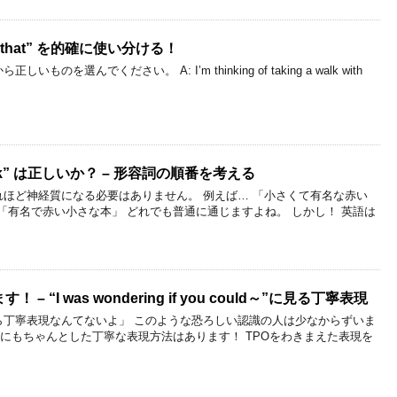
”, “that” を的確に使い分ける！
を選んでください。 A: I’m thinking of taking a walk with
tle book” は正しいか？ – 形容詞の順番を考える
ほど神経質になる必要はありません。 例えば… 「小さくて有名な赤い
「有名で赤い小さな本」 どれでも普通に通じますよね。 しかし！ 英語は
“I was wondering if you could～”に見る丁寧表現
丁寧表現なんてないよ」 このような恐ろしい認識の人は少なからずいま
にもちゃんとした丁寧な表現方法はあります！ TPOをわきまえた表現を