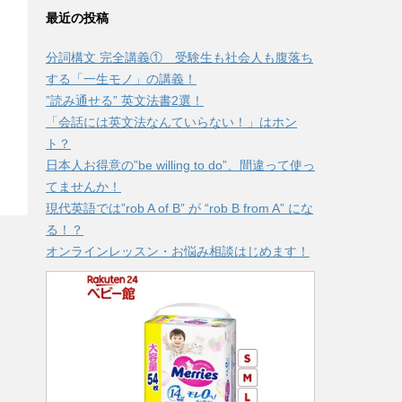
最近の投稿
分詞構文 完全講義① 受験生も社会人も腹落ち
する「一生モノ」の講義！
”読み通せる” 英文法書2選！
「会話には英文法なんていらない！」はホン
ト？
日本人お得意の”be willing to do”、間違って使っ
てませんか！
現代英語では”rob A of B” が “rob B from A” にな
る！？
オンラインレッスン・お悩み相談はじめます！