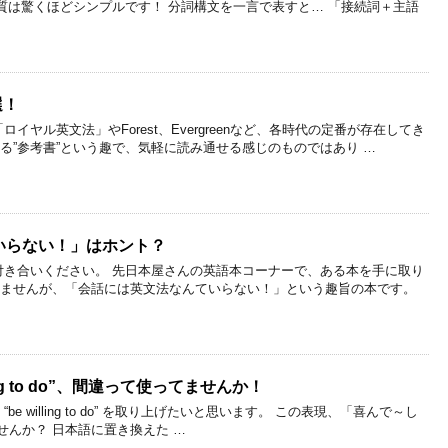
本質は驚くほどシンプルです！ 分詞構文を一言で表すと… 「接続詞＋主語
選！
ヤル英文法」やForest、Evergreenなど、各時代の定番が存在してき
る”参考書”という趣で、気軽に読み通せる感じのものではあり …
いらない！」はホント？
き合いください。 先日本屋さんの英語本コーナーで、ある本を手に取り
いませんが、「会話には英文法なんていらない！」という趣旨の本です。
ing to do”、間違って使ってませんか！
 willing to do” を取り上げたいと思います。 この表現、「喜んで～し
んか？ 日本語に置き換えた …