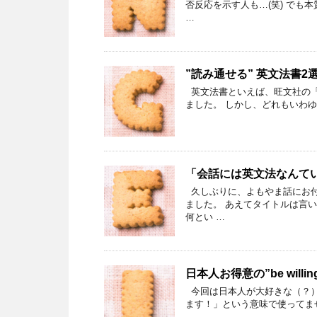
否反応を示す人も…(笑) でも
…
d
I
n
”読み通せる” 英文法書2
英文法書といえば、旺文社の「ロイ
ました。 しかし、どれもいわゆ
「会話には英文法なんて
久しぶりに、よもやま話にお付
ました。 あえてタイトルは言
何とい …
日本人お得意の”be will
今回は日本人が大好きな（？）“be
ます！」という意味で使ってませ