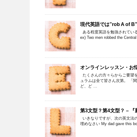
現代英語では”rob A of B”
ある程度英語を勉強されている方は
ex) Two men robbed the Centra
オンラインレッスン・お
たくさんの方々らからご要望を
ュラムは全て皆さん次第。 「
ど、ど …
第3文型？第4文型？ –
いきなりですが、次の英文法の
埋めなさい My dad gave this book