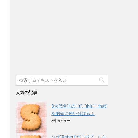
人気の記事
3大代名詞の “it”, “this”, “that”
を的確に使い分ける！
8件のビュー
なぜ”Robert”が「ボブ」にな