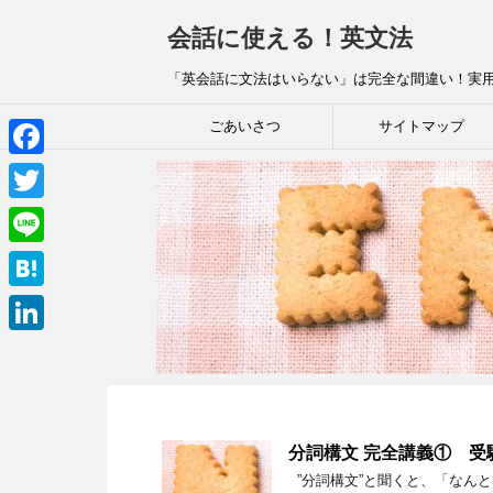
会話に使える！英文法
「英会話に文法はいらない」は完全な間違い！実
ごあいさつ
サイトマップ
F
a
T
c
w
L
e
i
i
H
b
t
n
a
o
L
t
e
t
o
i
e
e
k
n
r
n
k
分詞構文 完全講義① 
a
”分詞構文”と聞くと、「なん
e