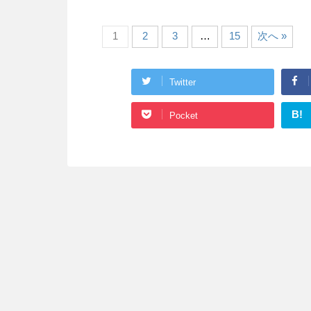
1
2
3
…
15
次へ »
Twitter
B!
Pocket