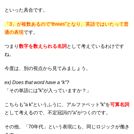
といった具合です。
「3」が複数あるので”threes”となり、英語ではいたって普
通の表現
です。
つまり
数字を数えられる名詞
として考えているわけです
ね。
今度は、別の視点から見てみましょう。
ex) Does that word have a “k”?
「その単語には”k”が入っていますか？」
こちらも”a k”というふうに、アルファベット”k”を
可算名詞
として考えるので、不定冠詞の”a”がつくのです。
その他、「70年代」という表現にも、同じロジックが働き