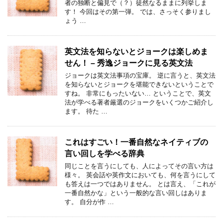
者の独断と偏見で（？）徒然なるままに列挙しま
す！ 今回はその第一弾。 では、さっそく参りまし
ょう …
英文法を知らないとジョークは楽しめま
せん！ – 秀逸ジョークに見る英文法
ジョークは英文法事項の宝庫。 逆に言うと、英文法
を知らないとジョークを堪能できないということで
すね。 非常にもったいない… ということで、英文
法が学べる著者厳選のジョークをいくつかご紹介し
ます。 待た …
これはすごい！一番自然なネイティブの
言い回しを学べる辞典
同じことを言うにしても、人によってその言い方は
様々。 英会話や英作文においても、何を言うにして
も答えは一つではありません。 とは言え、「これが
一番自然かな」という一般的な言い回しはありま
す。 自分が作 …