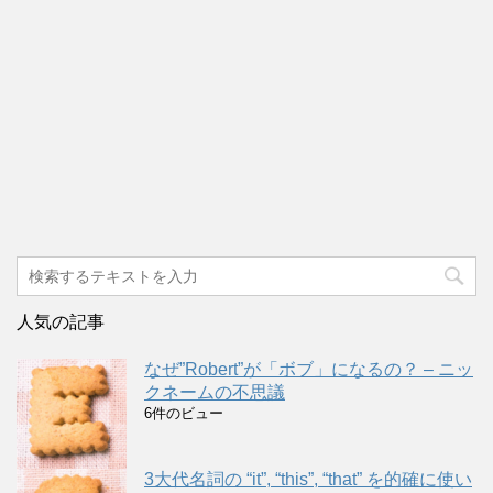
人気の記事
なぜ”Robert”が「ボブ」になるの？ – ニッ
クネームの不思議
6件のビュー
3大代名詞の “it”, “this”, “that” を的確に使い