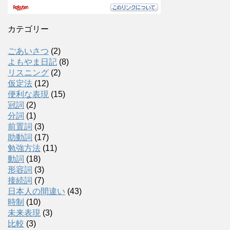
カテゴリー
ごあいさつ
(2)
よもやま日記
(8)
リスニング
(2)
仮定法
(12)
便利な表現
(15)
冠詞
(2)
分詞
(1)
前置詞
(3)
助動詞
(17)
勉強方法
(11)
動詞
(18)
形容詞
(3)
接続詞
(7)
日本人の間違い
(43)
時制
(10)
未来表現
(3)
比較
(3)