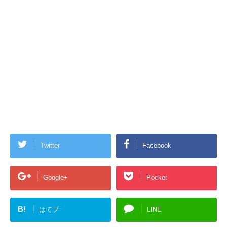
Twitter
Facebook
Google+
Pocket
B!
はてブ
LINE