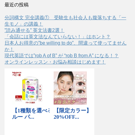
最近の投稿
分詞構文 完全講義① 受験生も社会人も腹落ちする「一
生モノ」の講義！
”読み通せる” 英文法書2選！
「会話には英文法なんていらない！」はホント？
日本人お得意の”be willing to do”、間違って使ってません
か！
現代英語では”rob A of B” が “rob B from A” になる！？
オンラインレッスン・お悩み相談はじめます！