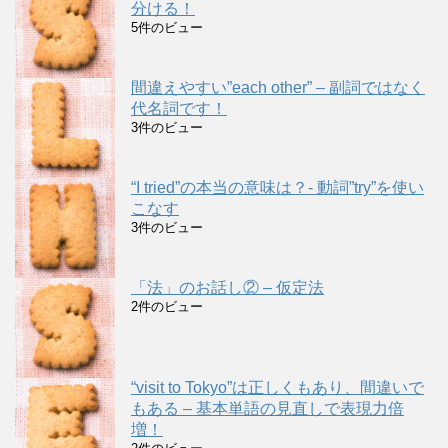
分ける！
5件のビュー
間違えやすい”each other” – 副詞ではなく
代名詞です！
3件のビュー
“I tried”の本当の意味は？- 動詞”try”を使い
こなす
3件のビュー
「法」のお話し② – 仮定法
2件のビュー
“visit to Tokyo”は正しくもあり、間違いで
もある – 基本単語の見直しで表現力倍
増！