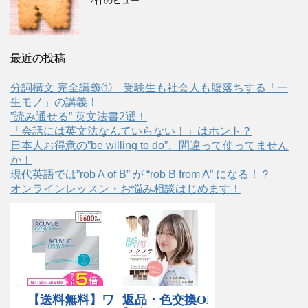
2件のビュー
最近の投稿
分詞構文 完全講義① 受験生も社会人も腹落ちする「一
生モノ」の講義！
”読み通せる” 英文法書2選！
「会話には英文法なんていらない！」はホント？
日本人お得意の”be willing to do”、間違って使ってません
か！
現代英語では”rob A of B” が “rob B from A” になる！？
オンラインレッスン・お悩み相談はじめます！