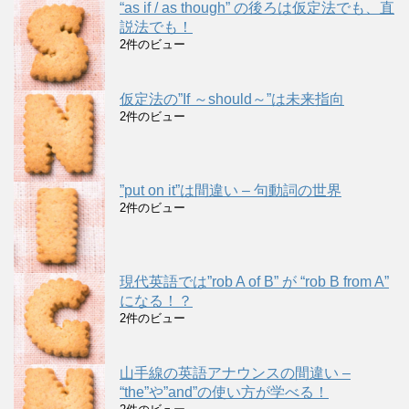
“as if / as though” の後ろは仮定法でも、直
説法でも！
2件のビュー
仮定法の”If ～should～”は未来指向
2件のビュー
”put on it”は間違い – 句動詞の世界
2件のビュー
現代英語では”rob A of B” が “rob B from A”
になる！？
2件のビュー
山手線の英語アナウンスの間違い –
“the”や”and”の使い方が学べる！