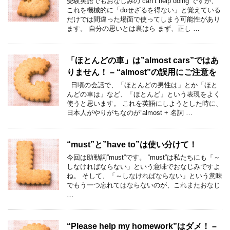
受験英語でもおなじみの”can’t help doing”ですが、
これを機械的に「doせざるを得ない」と覚えている
だけでは間違った場面で使ってしまう可能性があり
ます。 自分の思いとは裏はら まず、正し …
「ほとんどの車」は”almost cars”ではあ
りません！ – “almost”の誤用にご注意を
日頃の会話で、「ほとんどの男性は」とか「ほと
んどの車は」など、「ほとんど」という表現をよく
使うと思います。 これを英語にしようとした時に、
日本人がやりがちなのが”almost + 名詞 …
“must”と”have to”は使い分けて！
今回は助動詞”must”です。 “must”は私たちにも「～
しなければならない」という意味でおなじみですよ
ね。 そして、「～しなければならない」という意味
でもう一つ忘れてはならないのが、これまたおなじ
…
“Please help my homework”はダメ！ –