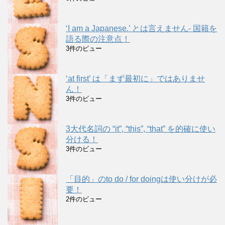
‘I am a Japanese.’ とは言えません- 国籍を
語る際の注意点！
3件のビュー
‘at first’ は「まず最初に」ではありませ
ん！
3件のビュー
3大代名詞の “it”, “this”, “that” を的確に使い
分ける！
3件のビュー
「目的」のto do / for doingは使い分けが必
要！
2件のビュー