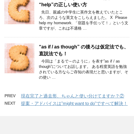
“help”の正しい使い方
先日、親戚の中学生に英作文を教えていたとこ
ろ、次のような英文をこしらえました。 X Please
help my homework. 「宿題を手伝って！」という文
章ですが、これは不適格 …
“as if / as though” の後ろは仮定法でも、
直説法でも！
今回は「まるで～のように」を表す”as if / as
though”についてお話します。 ある程度英語を勉強
されている方ならご存知の表現だと思いますが、そ
の使い …
PREV
現在完了と過去形、ちゃんと使い分けてますか？②
NEXT
提案・アドバイスは"might want to do"ですべて解決！