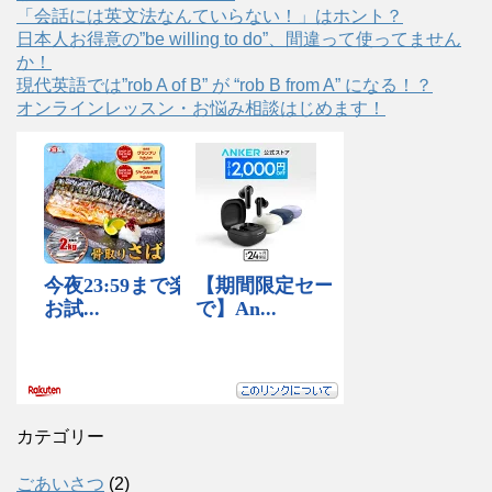
「会話には英文法なんていらない！」はホント？
日本人お得意の”be willing to do”、間違って使ってません
か！
現代英語では”rob A of B” が “rob B from A” になる！？
オンラインレッスン・お悩み相談はじめます！
カテゴリー
ごあいさつ
(2)