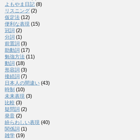
よもやま日記
(8)
リスニング
(2)
仮定法
(12)
便利な表現
(15)
冠詞
(2)
分詞
(1)
前置詞
(3)
助動詞
(17)
勉強方法
(11)
動詞
(18)
形容詞
(3)
接続詞
(7)
日本人の間違い
(43)
時制
(10)
未来表現
(3)
比較
(3)
疑問詞
(2)
発音
(2)
紛らわしい表現
(40)
関係詞
(1)
雑学
(19)