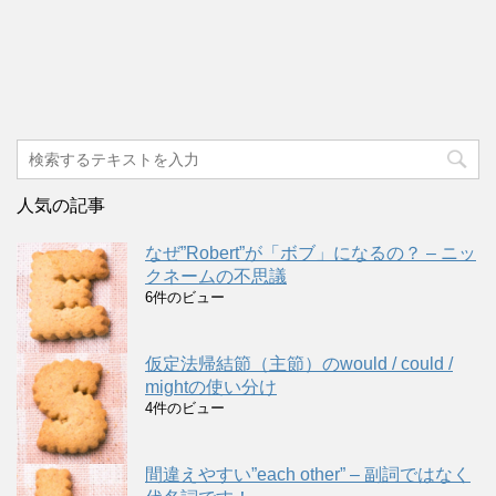
人気の記事
なぜ”Robert”が「ボブ」になるの？ – ニッ
クネームの不思議
6件のビュー
仮定法帰結節（主節）のwould / could /
mightの使い分け
4件のビュー
間違えやすい”each other” – 副詞ではなく