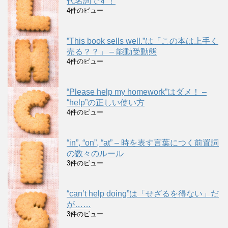
代名詞です！
4件のビュー
”This book sells well.”は「この本は上手く
売る？？」 – 能動受動態
4件のビュー
“Please help my homework”はダメ！ –
“help”の正しい使い方
4件のビュー
“in”, “on”, “at” – 時を表す言葉につく前置詞
の数々のルール
3件のビュー
“can’t help doing”は「せざるを得ない」だ
が……
3件のビュー