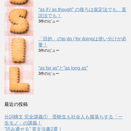
“as if / as though” の後ろは仮定法でも、直
説法でも！
3件のビュー
「目的」のto do / for doingは使い分けが必
要！
3件のビュー
“as far as”と”as long as”
3件のビュー
最近の投稿
分詞構文 完全講義① 受験生も社会人も腹落ちする「一
生モノ」の講義！
”読み通せる” 英文法書2選！