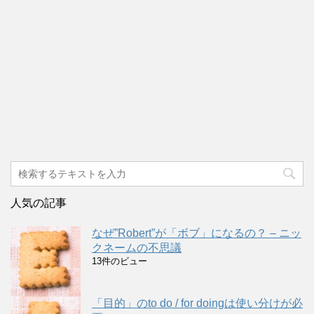
人気の記事
なぜ”Robert”が「ボブ」になるの？ – ニッ
クネームの不思議
13件のビュー
「目的」のto do / for doingは使い分けが必