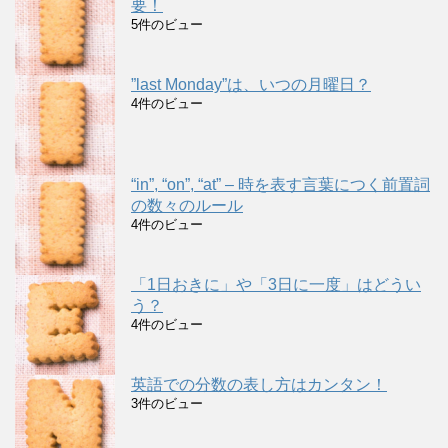
要！
5件のビュー
”last Monday”は、いつの月曜日？
4件のビュー
“in”, “on”, “at” – 時を表す言葉につく前置詞
の数々のルール
4件のビュー
「1日おきに」や「3日に一度」はどうい
う？
4件のビュー
英語での分数の表し方はカンタン！
3件のビュー