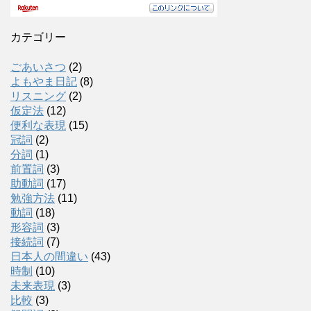
カテゴリー
ごあいさつ
(2)
よもやま日記
(8)
リスニング
(2)
仮定法
(12)
便利な表現
(15)
冠詞
(2)
分詞
(1)
前置詞
(3)
助動詞
(17)
勉強方法
(11)
動詞
(18)
形容詞
(3)
接続詞
(7)
日本人の間違い
(43)
時制
(10)
未来表現
(3)
比較
(3)