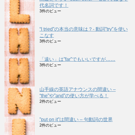
代名詞です！
3件のビュー
“I tried”の本当の意味は？- 動詞”try”を使い
こなす
3件のビュー
「遠い」は”far”でもいいですが……
3件のビュー
山手線の英語アナウンスの間違い –
“the”や”and”の使い方が学べる！
2件のビュー
”put on it”は間違い – 句動詞の世界
2件のビュー