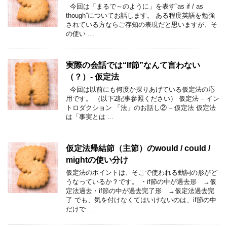
今回は「まるで～のように」を表す”as if / as
though”についてお話します。 ある程度英語を勉強
されている方ならご存知の表現だと思いますが、そ
の使い …
実際の会話では“If節”なんて言わない
（？）- 仮定法
今回は以前にも何度か採りあげている仮定法の応
用です。 （以下2記事参照ください） 仮定法 – イン
トロダクション 「法」のお話し② – 仮定法 仮定法
は「事実とは …
仮定法帰結節（主節）のwould / could /
mightの使い分け
仮定法のポイントは、そこで使われる動詞の形がど
うなっているか？です。 ・if節の中が過去形 →仮
定法過去・if節の中が過去完了形 →仮定法過去完
了 でも、気を付けなくてはいけないのは、if節の中
だけで …