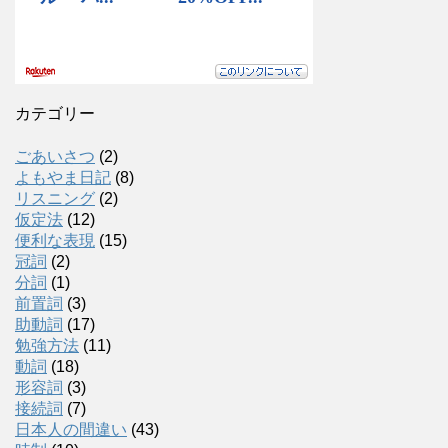
カテゴリー
ごあいさつ
(2)
よもやま日記
(8)
リスニング
(2)
仮定法
(12)
便利な表現
(15)
冠詞
(2)
分詞
(1)
前置詞
(3)
助動詞
(17)
勉強方法
(11)
動詞
(18)
形容詞
(3)
接続詞
(7)
日本人の間違い
(43)