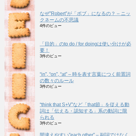
なぜ”Robert”が「ボブ」になるの？ – ニッ
クネームの不思議
4件のビュー
「目的」のto do / for doingは使い分けが必
要！
3件のビュー
“in”, “on”, “at” – 時を表す言葉につく前置詞
の数々のルール
3件のビュー
“think that S+V”など「that節」を従える動
詞は「伝える・認知する」系の動詞に限
られる
3件のビュー
間違えやすい”each other” – 副詞ではなく