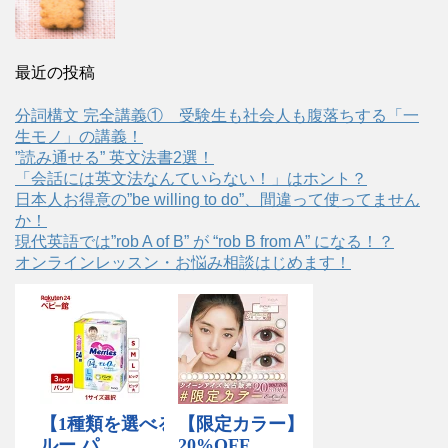
最近の投稿
分詞構文 完全講義① 受験生も社会人も腹落ちする「一
生モノ」の講義！
”読み通せる” 英文法書2選！
「会話には英文法なんていらない！」はホント？
日本人お得意の”be willing to do”、間違って使ってません
か！
現代英語では”rob A of B” が “rob B from A” になる！？
オンラインレッスン・お悩み相談はじめます！