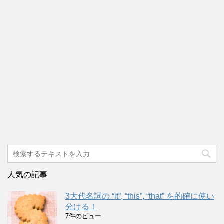
人気の記事
3大代名詞の “it”, “this”, “that” を的確に使い
分ける！
7件のビュー