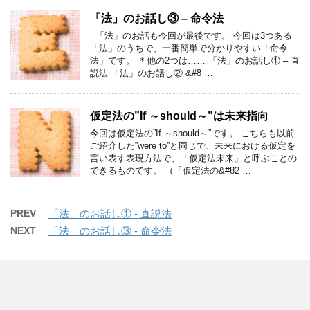
「法」のお話し③ – 命令法
「法」のお話も今回が最後です。 今回は3つある
「法」のうちで、一番簡単で分かりやすい「命令
法」です。 ＊他の2つは…… 「法」のお話し① – 直
説法 「法」のお話し② &#8 …
仮定法の”If ～should～”は未来指向
今回は仮定法の”If ～should～”です。 こちらも以前
ご紹介した”were to”と同じで、未来における仮定を
言い表す表現方法で、「仮定法未来」と呼ぶことの
できるものです。 （「仮定法の&#82 …
PREV
「法」のお話し① - 直説法
NEXT
「法」のお話し③ - 命令法