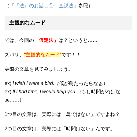
（
「『法』のお話し① – 直説法」
参照）
主観的なムード
では、今回の
「仮定法」
は？というと……
ズバリ、
“主観的なムード”
です！！
実際の文章を見てみましょう。
ex)
I wish I were a bird.（
僕が鳥だったらなぁ）
ex)
If I had time, I would help you.（
もし時間がればな
ぁ……）
1つ目の文章は、実際には「鳥ではない」ですよね？
2つ目の文章は、実際には「時間はない」んです。