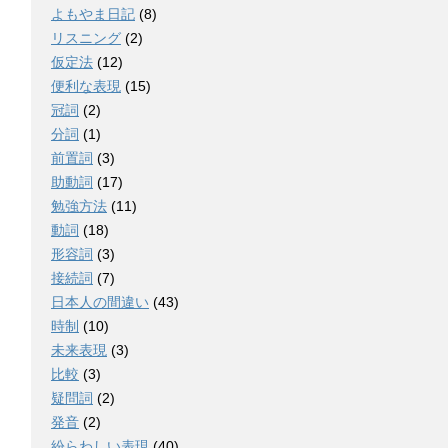
よもやま日記
(8)
リスニング
(2)
仮定法
(12)
便利な表現
(15)
冠詞
(2)
分詞
(1)
前置詞
(3)
助動詞
(17)
勉強方法
(11)
動詞
(18)
形容詞
(3)
接続詞
(7)
日本人の間違い
(43)
時制
(10)
未来表現
(3)
比較
(3)
疑問詞
(2)
発音
(2)
紛らわしい表現
(40)