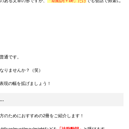
のある文章の形ですが、
「助動詞＋be」だけ
でも会話で頻繁に
普通です。
なりませんか？（笑）
）、表現の幅を拡げましょう！
は…
方のためにおすすめの2冊をご紹介します！
d/can/must/may/mightなどを
「法助動詞」
と呼びます。