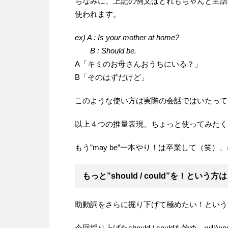
ちなみに、上記の例文はどれもちゃんと主語
使われます。
ex) A : Is your mother at home?
B : Should be.
A「キミのお母さんおうちにいる？」
B「そのはずだけど」
このような使い方は実際の会話ではいたって
以上４つの推量表現、ちょっと使ってみたく
もう”may be”一本やり！は卒業して（笑
もっと”should / could”を！という方
助動詞をさらに掘り下げて極めたい！という
今回採り上げたshould / couldを始め、will/woul