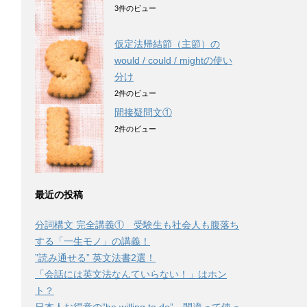
3件のビュー
仮定法帰結節（主節）の
would / could / mightの使い
分け
2件のビュー
間接疑問文①
2件のビュー
最近の投稿
分詞構文 完全講義① 受験生も社会人も腹落ち
する「一生モノ」の講義！
”読み通せる” 英文法書2選！
「会話には英文法なんていらない！」はホン
ト？