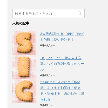
人気の記事
3大代名詞の “it”, “this”, “that”
を的確に使い分ける！
6件のビュー
“in”, “on”, “at” – 時を表す言
葉につく前置詞の数々のルー
ル
4件のビュー
“think that S+V”など「that
節」を従える動詞は「伝え
る・認知する」系の動詞に限
られる
3件のビュー