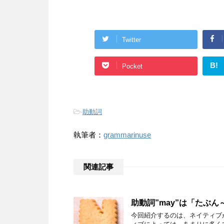
Twitter
B!
Pocket
-
助動詞
執筆者：
grammarinuse
関連記事
助動詞”may”は「たぶ
今回紹介するのは、ネイティブが