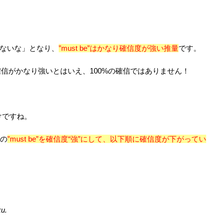
ないな」となり、
”must be”はかなり確信度が強い推量
です。
”は確信がかなり強いとはいえ、100%の確信ではありません！
わけですね。
この
”must be”を確信度“強”にして、以下順に確信度が下がってい
u.