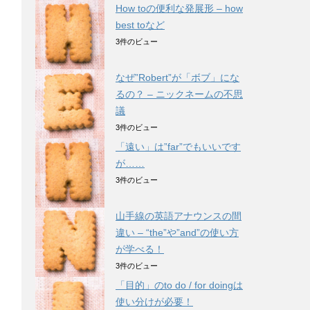
How toの便利な発展形 – how
best toなど
3件のビュー
なぜ”Robert”が「ボブ」にな
るの？ – ニックネームの不思
議
3件のビュー
「遠い」は”far”でもいいです
が……
3件のビュー
山手線の英語アナウンスの間
違い – “the”や”and”の使い方
が学べる！
3件のビュー
「目的」のto do / for doingは
使い分けが必要！