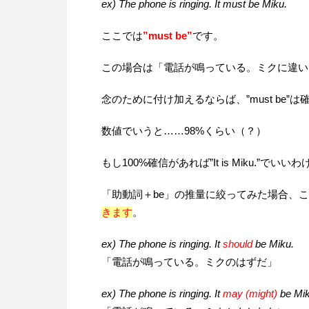
ex) The phone is ringing. It must be Miku.
ここでは
”must be”
です。
この場合は「電話が鳴っている。ミクに違い
念のために付け加えるならば、”must be
数値でいうと……98%くらい（？）
もし100%確信があれば”It is Miku.”でいい
「助動詞＋be」の推量に絞ってみた場合、
きます
。
ex) The phone is ringing. It
should
be Miku.
「電話が鳴っている。ミクのはずだ」
ex) The phone is ringing. It
may (might)
be Mik