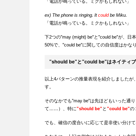
「電話が鳴っている。ミクかもしれない」
ex) The phone is ringing. It
could
be Miku.
「電話が鳴っている。ミクかもしれない」
下2つの”may (might) be”と”could 
50%で、”could be”に関しての自信度はか
”should be”と”could be”はネイ
以上4パターンの推量表現を紹介しましたが
す。
そのなかでも”may be”は先ほどもいっ
て……）、特に
”should be”
と
”could be”
の
でも、確信の度合いに応じて是非使い分けて