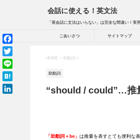
会話に使える！英文法
「英会話に文法はいらない」は完全な間違い！実
ごあいさつ
サイトマップ
F
HOME
>
助動詞
>
a
T
c
w
L
助動詞
e
i
i
H
“should / coul
b
t
n
a
o
L
t
e
t
o
i
e
e
k
n
r
n
k
a
「助動詞＋be」
は推量を表すとても便利な
e