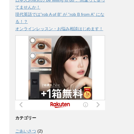
日本人お得意の”be willing to do”、間違って使っ
てませんか！
現代英語では”rob A of B” が “rob B from A” にな
る！？
オンラインレッスン・お悩み相談はじめます！
カテゴリー
ごあいさつ
(2)