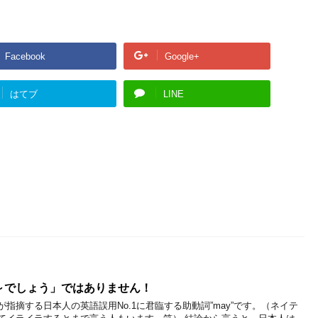
Facebook
Google+
はてブ
LINE
ん～でしょう」ではありません！
指摘する日本人の英語誤用No.1に君臨する助動詞”may”です。（ネイテ