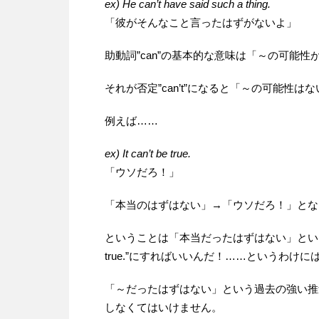
ex) He can’t have said such a thing.
「彼がそんなこと言ったはずがないよ」
助動詞”can”の基本的な意味は「～の可能性
それが否定”can’t”になると「～の可能性
例えば……
ex) It can’t be true.
「ウソだろ！」
「本当のはずはない」→「ウソだろ！」とな
ということは「本当だったはずはない」という過去にしたい時
true.”にすればいいんだ！……というわけ
「～だったはずはない」という過去の強い推量はあくまでも
しなくてはいけません。