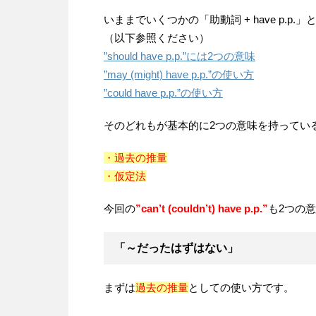
d
いままでいくつかの「助動詞 + have p.p
（以下参照ください）
I
”should have p.p.”には2つの意味
n
”may (might) have p.p.”の使い方
”could have p.p.”の使い方
そのどれもが基本的に2つの意味を持ってい
・過去の推量
・仮定法
今回の
”can’t (couldn’t) have p.p.”
も2つの
「～だったはずはない」
まずは
過去の推量
としての使い方です。