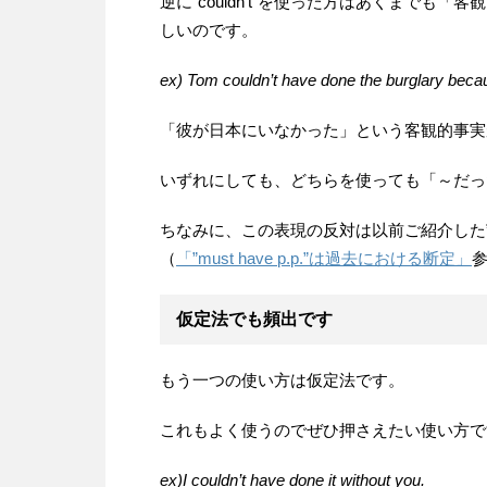
逆に”couldn’t”を使った方はあくまでも「
しいのです。
ex) Tom couldn’t have done the burglary beca
「彼が日本にいなかった」という客観的事実がある
いずれにしても、どちらを使っても「～だっ
ちなみに、この表現の反対は以前ご紹介した”mus
（
「”must have p.p.”は過去における断定」
仮定法でも頻出です
もう一つの使い方は仮定法です。
これもよく使うのでぜひ押さえたい使い方で
ex)I couldn’t have done it without you.