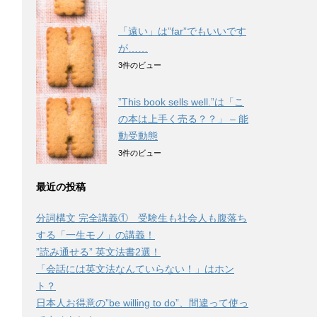
「遠い」は”far”でもいいです
が……
3件のビュー
”This book sells well.”は「こ
の本は上手く売る？？」 – 能
動受動態
3件のビュー
最近の投稿
分詞構文 完全講義① 受験生も社会人も腹落ち
する「一生モノ」の講義！
”読み通せる” 英文法書2選！
「会話には英文法なんていらない！」はホン
ト？
日本人お得意の”be willing to do”、間違って使っ