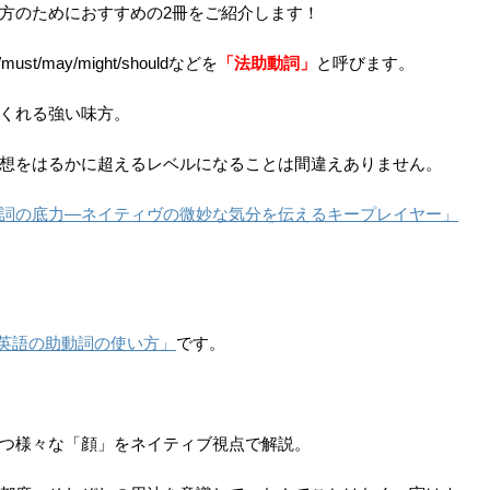
方のためにおすすめの2冊をご紹介します！
ust/may/might/shouldなどを
「法助動詞」
と呼びます。
くれる強い味方。
想をはるかに超えるレベルになることは間違えありません。
詞の底力―ネイティヴの微妙な気分を伝えるキープレイヤー」
の英語の助動詞の使い方」
です。
つ様々な「顔」をネイティブ視点で解説。