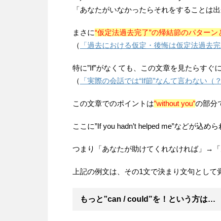
「あなたがいなかったらそれをすることは出
まさに
“仮定法過去完了”の帰結節のパターン
（
「過去における仮定・後悔は仮定法過去完
特に”If”がなくても、この文章を見たらす
（
「実際の会話では“If節”なんて言わない（？
この文章でのポイントは
”without you”
の部分
ここに”If you hadn’t helped me”など
つまり「あなたが助けてくれなければ」→「
上記の例文は、その1文で決まり文句として
もっと”can / could”を！という方は…