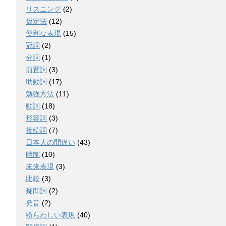
リスニング
(2)
仮定法
(12)
便利な表現
(15)
冠詞
(2)
分詞
(1)
前置詞
(3)
助動詞
(17)
勉強方法
(11)
動詞
(18)
形容詞
(3)
接続詞
(7)
日本人の間違い
(43)
時制
(10)
未来表現
(3)
比較
(3)
疑問詞
(2)
発音
(2)
紛らわしい表現
(40)