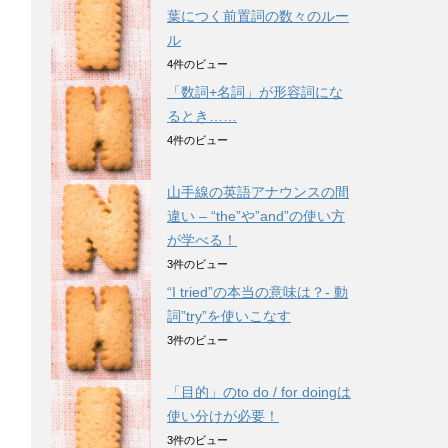
葉につく前置詞の数々のルー
ル
4件のビュー
「数詞+名詞」が形容詞にな
るとき……
4件のビュー
山手線の英語アナウンスの間
違い – “the”や”and”の使い方
が学べる！
3件のビュー
“I tried”の本当の意味は？- 動
詞”try”を使いこなす
3件のビュー
「目的」のto do / for doingは
使い分けが必要！
3件のビュー