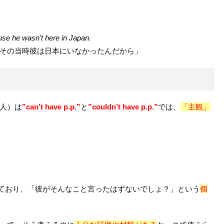
use he wasn’t here in Japan.
その当時彼は日本にいなかったんだから」
人）は
”can’t have p.p.”
と
”couldn’t have p.p.”
では、
「主観」
が入っており、「彼がそんなこと言ったはずないでしょ？」という
個