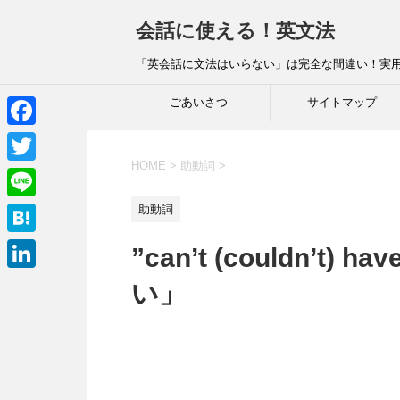
会話に使える！英文法
「英会話に文法はいらない」は完全な間違い！実
ごあいさつ
サイトマップ
F
HOME
>
助動詞
>
a
T
c
w
L
助動詞
e
i
i
H
”can’t (couldn’t
b
t
n
a
o
L
い」
t
e
t
o
i
e
e
k
n
r
n
k
a
e