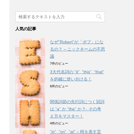
人気の記事
なぜ”Robert”が「ボブ」にな
るの？ – ニックネームの不思
議
7件のビュー
3大代名詞の “it”, “this”, “that”
を的確に使い分ける！
6件のビュー
関係詞節の先行詞につく冠詞
は “a” か “the” か？- その考
え方をマスター！
4件のビュー
“in”, “on”, “at” – 時を表す言