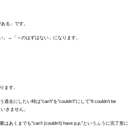
がある」です。
はない」→「～のはずはない」になります。
ります。
は”can’t”を”couldn’t”にして”It couldn’t be
にはいきません。
”can’t (couldn’t) have p.p.”というふうに完了形に