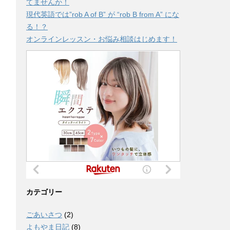
てませんか！
現代英語では”rob A of B” が “rob B from A” にな
る！？
オンラインレッスン・お悩み相談はじめます！
カテゴリー
ごあいさつ
(2)
よもやま日記
(8)