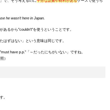
客観」で、そう考えるのに
十分な証拠や材料がある
ケースで使うら
use he wasn’t here in Japan.
から”couldn’t”を使うということです。
たはずはない」という意味は同じです。
t have p.p.”「～だったにちがいない」ですね。
参照）
す。