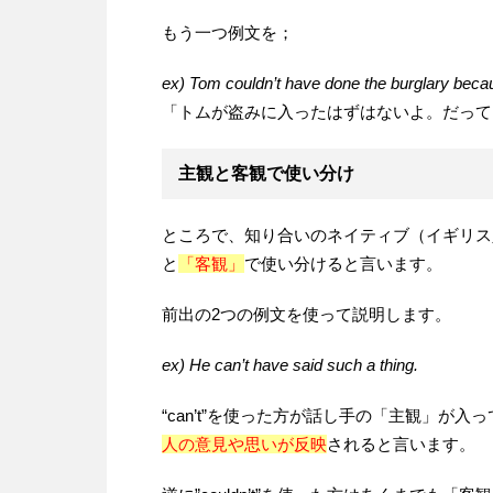
もう一つ例文を；
ex) Tom couldn’t have done the burglary beca
「トムが盗みに入ったはずはないよ。だって
主観と客観で使い分け
ところで、知り合いのネイティブ（イギリス
と
「客観」
で使い分けると言います。
前出の2つの例文を使って説明します。
ex) He can’t have said such a thing.
“can’t”を使った方が話し手の「主観」
人の意見や思いが反映
されると言います。