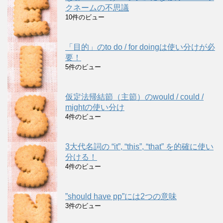
クネームの不思議
10件のビュー
「目的」のto do / for doingは使い分けが必
要！
5件のビュー
仮定法帰結節（主節）のwould / could /
mightの使い分け
4件のビュー
3大代名詞の “it”, “this”, “that” を的確に使い
分ける！
4件のビュー
”should have pp”には2つの意味
3件のビュー