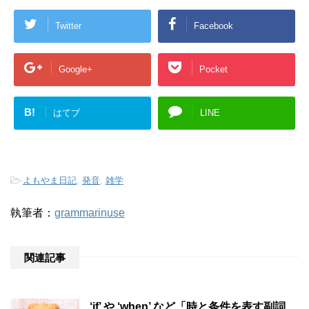
Twitter
Facebook
Google+
Pocket
B!
はてブ
LINE
-
よもやま日記
,
発音
,
雑学
執筆者：
grammarinuse
関連記事
‘if’ や ‘when’ など「時と条件を表す副詞