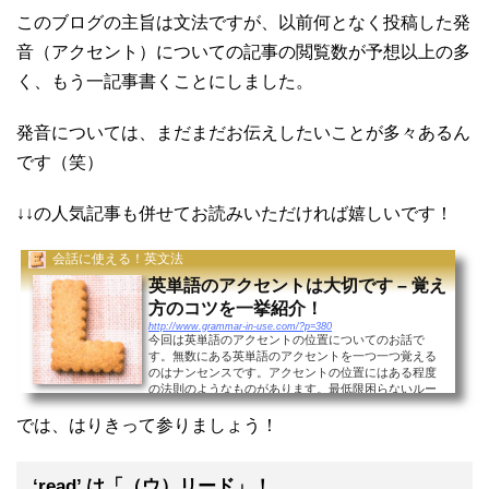
このブログの主旨は文法ですが、以前何となく投稿した発
音（アクセント）についての記事の閲覧数が予想以上の多
く、もう一記事書くことにしました。
発音については、まだまだお伝えしたいことが多々あるん
です（笑）
↓↓の人気記事も併せてお読みいただければ嬉しいです！
会話に使える！英文法
英単語のアクセントは大切です – 覚え
方のコツを一挙紹介！
http://www.grammar-in-use.com/?p=380
今回は英単語のアクセントの位置についてのお話で
す。無数にある英単語のアクセントを一つ一つ覚える
のはナンセンスです。アクセントの位置にはある程度
の法則のようなものがあります。最低限困らないルー
ルを今回はお伝えします。三味線語尾まず以下の英単
語群をご...
では、はりきって参りましょう！
‘read’ は「（ウ）リード」！