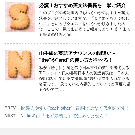
必読！おすすめ英文法書籍を一挙ご紹介
このブログの各記事内でもいくつかのおすすめ英文
法書をご紹介していますが、「まとめて教えて欲し
い！」というリクエストをいくつか頂きましたの
で、ここで一気にまとめてご紹介します！ あくまで
も筆者の独断と偏 …
山手線の英語アナウンスの間違い –
“the”や”and”の使い方が学べる！
私が（勝手に）師と仰ぐ日本在住の英語学者である
T.D.ミントン氏の書籍日本人の英語表現は、日本人
が勘違いしている文法事項に鋭いメスを入れている
名著です。 扱っている内容的にはちょっと高度な話
も多いです …
PREV
間違えやすい"each other" - 副詞ではなく代名詞です！
NEXT
'at first' は「まず最初に」ではありません！