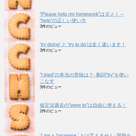
“Please help my homework”はダメ！ –
“help”の正しい使い方
3件のビュー
‘try doing’ と ‘try to do’は全く違います！
3件のビュー
“I tried”の本当の意味は？- 動詞”try”を使い
こなす
3件のビュー
仮定法過去の”were to”は自由に使える！
2件のビュー
‘I am a Japanese.’ とは言えません- 国籍を