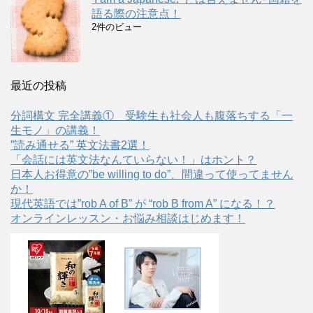
語る際の注意点！
2件のビュー
最近の投稿
分詞構文 完全講義① 受験生も社会人も腹落ちする「一
生モノ」の講義！
”読み通せる” 英文法書2選！
「会話には英文法なんていらない！」はホント？
日本人お得意の”be willing to do”、間違って使ってません
か！
現代英語では”rob A of B” が “rob B from A” になる！？
オンラインレッスン・お悩み相談はじめます！