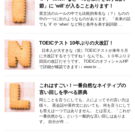
節」に ‘will’ が入ることあります！
英文法のルールの中でも比較的有名な（？）ものの
中の一つに次のようなものがあります。 「未来の話
でも ‘if’ や ‘when’ など時と条件を表す副詞節 …
TOEICテスト 10年ぶりの大改訂！
日本人が大すきな（笑）TOEICテストが来年５月
に大改訂するそうですね！ なんでも、１０年ぶり２
回目の改訂だそうです。 TOEICのオフィシャルHP
で詳細が確認できます↓↓ www.to …
これはすごい！一番自然なネイティブの
言い回しを学べる辞典
同じことを言うにしても、人によってその言い方は
様々。 英会話や英作文においても、何を言うにして
も答えは一つではありません。 とは言え、「これが
一番自然かな」という一般的な言い回しはありま
す。 自分が作 …