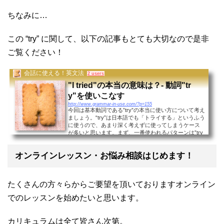
ちなみに…
この “try” に関して、以下の記事もとても大切なので是非
ご覧ください！
会話に使える！英文法
2 users
"I tried"の本当の意味は？- 動詞"tr
y"を使いこなす
http://www.grammar-in-use.com/?p=155
今回は基本動詞である”try”の本当に使い方について考え
ましょう。“try”は日本語でも「トライする」というふう
に使うので、あまり深く考えずに使ってしまうケース
が多いと思います。まず、一番使われるパターンは”try
to do”の形で、「doするように努める」といった感...
オンラインレッスン・お悩み相談はじめます！
たくさんの方々らからご要望を頂いておりますオンライン
でのレッスンを始めたいと思います。
カリキュラムは全て皆さん次第。