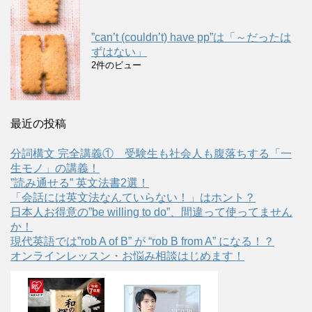
”can’t (couldn’t) have pp”は「～だったは
ずはない」
2件のビュー
最近の投稿
分詞構文 完全講義① 受験生も社会人も腹落ちする「一
生モノ」の講義！
”読み通せる” 英文法書2選！
「会話には英文法なんていらない！」はホント？
日本人お得意の”be willing to do”、間違って使ってません
か！
現代英語では”rob A of B” が “rob B from A” になる！？
オンラインレッスン・お悩み相談はじめます！