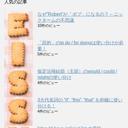
人気の記事
なぜ”Robert”が「ボブ」になるの？ – ニッ
クネームの不思議
10件のビュー
「目的」のto do / for doingは使い分けが必
要！
5件のビュー
仮定法帰結節（主節）のwould / could /
mightの使い分け
4件のビュー
3大代名詞の “it”, “this”, “that” を的確に使い
分ける！
4件のビュー