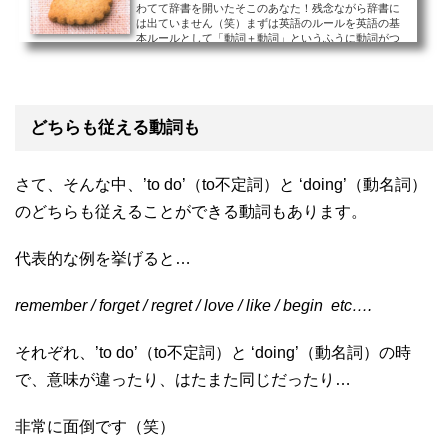
わてて辞書を開いたそこのあなた！残念ながら辞書に
は出ていません（笑）まずは英語のルールを英語の基
本ルールとして「動詞＋動詞」というふうに動詞がつ
ながることは許されません。（ただし、くだけた会話
では”Co...
どちらも従える動詞も
さて、そんな中、’to do’（to不定詞）と ‘doing’（動名詞）
のどちらも従えることができる動詞もあります。
代表的な例を挙げると…
remember / forget / regret / love / like / begin etc….
それぞれ、’to do’（to不定詞）と ‘doing’（動名詞）の時
で、意味が違ったり、はたまた同じだったり…
非常に面倒です（笑）