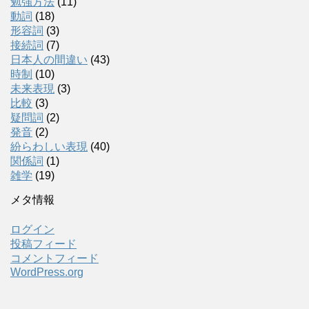
勉強方法
(11)
動詞
(18)
形容詞
(3)
接続詞
(7)
日本人の間違い
(43)
時制
(10)
未来表現
(3)
比較
(3)
疑問詞
(2)
発音
(2)
紛らわしい表現
(40)
関係詞
(1)
雑学
(19)
メタ情報
ログイン
投稿フィード
コメントフィード
WordPress.org