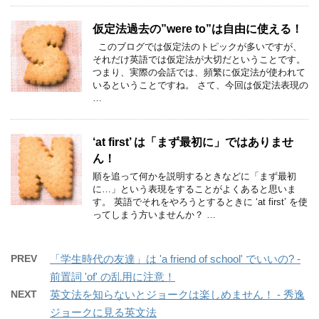
仮定法過去の”were to”は自由に使える！
このブログでは仮定法のトピックが多いですが、
それだけ英語では仮定法が大切だということです。
つまり、実際の会話では、頻繁に仮定法が使われて
いるということですね。 さて、今回は仮定法表現の
…
‘at first’ は「まず最初に」ではありませ
ん！
順を追って何かを説明するときなどに「まず最初
に…」という表現をすることがよくあると思いま
す。 英語でそれをやろうとするときに ‘at first’ を使
ってしまう方いませんか？ …
PREV
「学生時代の友達」は 'a friend of school' でいいの? -
前置詞 'of' の乱用に注意！
NEXT
英文法を知らないとジョークは楽しめません！ - 秀逸
ジョークに見る英文法