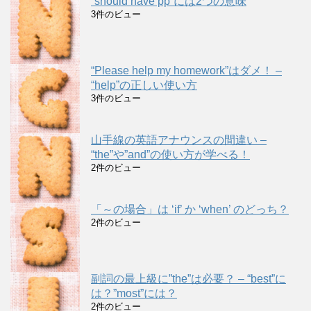
”should have pp”には2つの意味
3件のビュー
“Please help my homework”はダメ！ –
“help”の正しい使い方
3件のビュー
山手線の英語アナウンスの間違い –
“the”や”and”の使い方が学べる！
2件のビュー
「～の場合」は ‘if’ か ‘when’ のどっち？
2件のビュー
副詞の最上級に”the”は必要？ – “best”に
は？”most”には？
2件のビュー