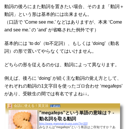
動詞の後ろにまた動詞を置きたい場合、そのまま「動詞＋
動詞」という形は基本的には出来ません。
（口語で ‘Come see me.’ などはありますが、本来 ‘Come
and see me.’ の ‘and’ が省略された例外です）
基本的には ‘to do’（to不定詞）、もしくは ‘doing’（動名
詞）の形で置いてやらなくてはいけません。
どちらの形を従えるのかは、動詞によって異なります。
例えば、後ろに ‘doing’ が続く主な動詞の覚え方として、
それぞれの動詞の1文字目を使ったゴロ合わせ ‘megafeps’
があり、受験生の間では有名ですよね↓↓。
会話に使える！英文法
1 share
”megafeps”という単語の意味は？ -
動名詞を取る動詞
http://www.grammar-in-use.com/?p=320
みなさんは”megafeps”という単語はご存知ですか？あ