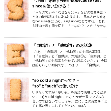
「理由」を表す接続詞のbecause / as /
sinceを使い分ける！
「～なので」や「なぜならば～」などの理由を言う
ときの接続詞は主に3つあります。 日本人が大好き
なbecauseをはじめ、asやsinceなどですね。 どれ
も理由を表す節を従え、「～なので」とか「なせな
…
「自動詞」と「他動詞」のお話③
さあ、「自動詞」と「他動詞」のお話の3回目。
（「自動詞」と「他動詞」のお話①と「自動詞」と
「他動詞」のお話②も併せてお読みください） 今回
は紛らわしい動詞です。 つまり…… 「自動詞」 …
“so cold a night”って？ –
“so”と”such”の使い分け
いきなりですが「寒い夜」を英語で表現してくださ
い。 ex) A cold night これなんかが一番シンプルな
言い方ではないでしょうか。 次に、この英文を「と
ても寒い夜」にしてください。 ex) A …